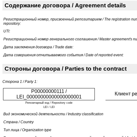
Содержание договора / Agreement details
Регистрационный номер, присвоенный репозитарием / The registration num
repository:
UTI:
Регистрационный номер генерального соглашения / Master agreement's n
Дата заключения договора / Trade date:
Дата совершения отчитываемого события / Date of reported event:
Стороны договора / Parties to the contract
Сторона 1 / Party 1:
P00000000111 /
Клиент р
LEI_00000000000000000001
Репозитарный код / Repository code
LEI / LEI
Вид экономической деятельности / Industry classification
Страна / Country
Тип лица / Organization type