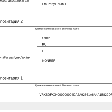
fier assigned to the
Fra-Party1-NUM1
епозитария 2
Краткое наименование / Shortened name
Other
RU
L
fier assigned to the
NONREF
епозитария 1
Краткое наименование / Shortened name
VRKSDFKJH000000004DA2A92861A8A4A1B822D