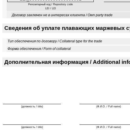
Репозитарный код / Repository code
LEI / LEI
Договор заключен не в интересах клиента / Own party trade
Сведения об уплате плавающих маржевых сум
Тип обеспечения по договору / Collateral type for the trade
Форма обеспечения / Form of collateral
Дополнительная информация / Additional inf
(должность / title)
(Ф.И.О. / Full name)
(должность / title)
(Ф.И.О. / Full name)