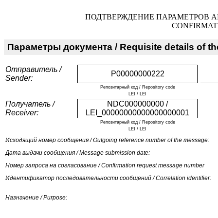
ПОДТВЕРЖДЕНИЕ ПАРАМЕТРОВ А
CONFIRMAT
Параметры документа / Requisite details of t
Отправитель /
P00000000222
Sender:
Репозитарный код / Repository code
LEI / LEI
Получатель /
NDC000000000 /
Receiver:
LEI_00000000000000000001
Репозитарный код / Repository code
LEI / LEI
Исходящий номер сообщения / Outgoing reference number of the message:
Дата выдачи сообщения / Message submission date:
Номер запроса на согласование / Confirmation request message number
Идентификатор последовательности сообщений / Correlation identifier:
Назначение / Purpose: