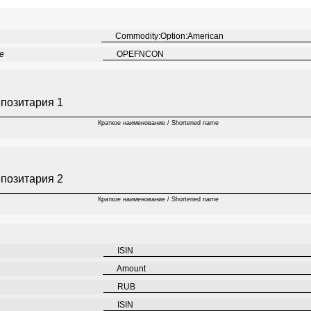
Commodity:Option:American
de
OPEFNCON
епозитария 1
Краткое наименование / Shortened name
епозитария 2
Краткое наименование / Shortened name
ISIN
Amount
RUB
ISIN