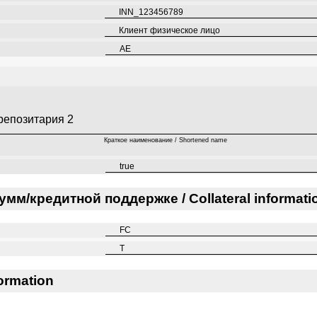
INN_123456789
Клиент физическое лицо
AE
репозитария 2
Краткое наименование / Shortened name
true
м/кредитной поддержке / Collateral informati
FC
T
ormation