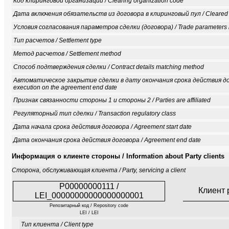
Код клиринговой организации / Clearing organization code
Дата включения обязательств из договора в клиринговый пул / Cleared
Условия согласования параметров сделки (договора) / Trade parameters re
Тип расчетов / Settlement type
Метод расчетов / Settlement method
Способ подтверждения сделки / Contract details matching method
Автоматическое закрытие сделки в дату окончания срока действия дого
execution on the agreement end date
Признак связанности стороны 1 и стороны 2 / Parties are affiliated
Регуляторный тип сделки / Transaction regulatory class
Дата начала срока действия договора / Agreement start date
Дата окончания срока действия договора / Agreement end date
Информация о клиенте стороны / Information about Party clients
Сторона, обслуживающая клиента / Party, servicing a client
P00000000111 /
Клиент 
LEI_00000000000000000001
Репозитарный код / Repository code
LEI / LEI
Тип клиента / Client type