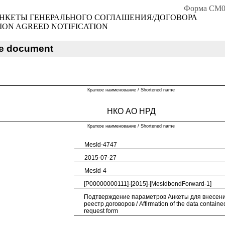
Форма CM0
НКЕТЫ ГЕНЕРАЛЬНОГО СОГЛАШЕНИЯ/ДОГОВОРА
ION AGREED NOTIFICATION
he document
Краткое наименование / Shortened name
НКО АО НРД
Краткое наименование / Shortened name
MesId-4747
2015-07-27
MesId-4
[P00000000111]-[2015]-[MesIdbondForward-1]
Подтверждение параметров Анкеты для внесени
реестр договоров / Affirmation of the data contained
request form