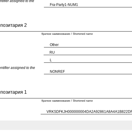
fier assigned to the
Fra-Party1-NUM1
епозитария 2
Краткое наименование / Shortened name
Other
RU
L
fier assigned to the
NONREF
епозитария 1
Краткое наименование / Shortened name
VRKSDFKJH000000004DA2A92861A8A4A1B822D