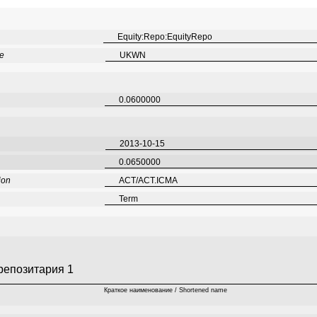
Equity:Repo:EquityRepo
de
UKWN
0.0600000
2013-10-15
0.0650000
ion
ACT/ACT.ICMA
Term
репозитария 1
Краткое наименование / Shortened name