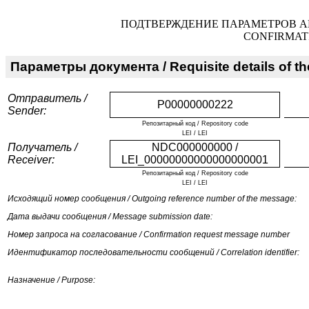
ПОДТВЕРЖДЕНИЕ ПАРАМЕТРОВ А
CONFIRMAT
Параметры документа / Requisite details of t
Отправитель /
P00000000222
Sender:
Репозитарный код / Repository code
LEI / LEI
Получатель /
NDC000000000 /
Receiver:
LEI_00000000000000000001
Репозитарный код / Repository code
LEI / LEI
Исходящий номер сообщения / Outgoing reference number of the message:
Дата выдачи сообщения / Message submission date:
Номер запроса на согласование / Confirmation request message number
Идентификатор последовательности сообщений / Correlation identifier:
Назначение / Purpose: