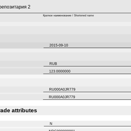
репозитария 2
Краткое наименование / Shortened name
2015-09-10
RUB
123.0000000
RU000A0JR779
RU000A0JR779
ade attributes
N