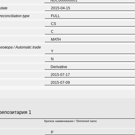
NDC000000001
 date
2015-04-15
conciliation type
FULL
CS
C
MATH
вора / Automatic trade
Y
N
Derivative
2015-07-17
2015-07-09
репозитария 1
Краткое наименование / Shortened name
P