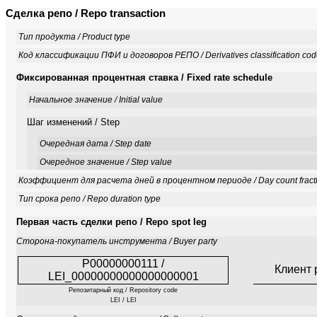
Сделка репо / Repo transaction
Тип продукта / Product type
Код классификации ПФИ и договоров РЕПО / Derivatives classification co
Фиксированная процентная ставка / Fixed rate schedule
Начальное значение / Initial value
Шаг изменений / Step
Очередная дата / Step date
Очередное значение / Step value
Коэффициент для расчета дней в процентном периоде / Day count fract
Тип срока репо / Repo duration type
Первая часть сделки репо / Repo spot leg
Сторона-покупатель инструмента / Buyer party
P00000000111 /
Клиент 
LEI_00000000000000000001
Репозитарный код / Repository code
LEI / LEI