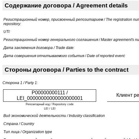
Содержание договора / Agreement details
Регистрационный номер, присвоенный репозитарием / The registration num
repository:
UTI:
Регистрационный номер генерального соглашения / Master agreement's n
Дата заключения договора / Trade date:
Дата совершения отчитываемого события / Date of reported event:
Стороны договора / Parties to the contract
Сторона 1 / Party 1:
P00000000111 /
Клиент р
LEI_00000000000000000001
Репозитарный код / Repository code
LEI / LEI
Вид экономической деятельности / Industry classification
Страна / Country
Тип лица / Organization type