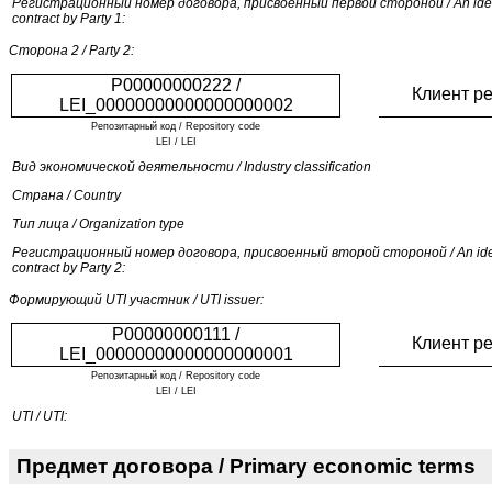
Регистрационный номер договора, присвоенный первой стороной / An identi
contract by Party 1:
Сторона 2 / Party 2:
P00000000222 /
Клиент р
LEI_00000000000000000002
Репозитарный код / Repository code
LEI / LEI
Вид экономической деятельности / Industry classification
Страна / Country
Тип лица / Organization type
Регистрационный номер договора, присвоенный второй стороной / An identi
contract by Party 2:
Формирующий UTI участник / UTI issuer:
P00000000111 /
Клиент р
LEI_00000000000000000001
Репозитарный код / Repository code
LEI / LEI
UTI / UTI:
Предмет договора / Primary economic terms