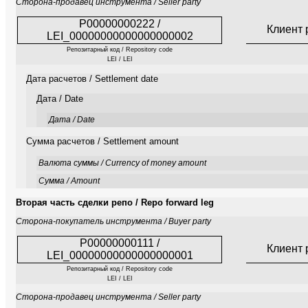
Сторона-продавец инструмента / Seller party
P00000000222 /
Клиент 
LEI_00000000000000000002
Репозитарный код / Repository code
LEI / LEI
Дата расчетов / Settlement date
Дата / Date
Дата / Date
Сумма расчетов / Settlement amount
Валюта суммы / Currency of money amount
Сумма / Amount
Вторая часть сделки репо / Repo forward leg
Сторона-покупатель инструмента / Buyer party
P00000000111 /
Клиент 
LEI_00000000000000000001
Репозитарный код / Repository code
LEI / LEI
Сторона-продавец инструмента / Seller party