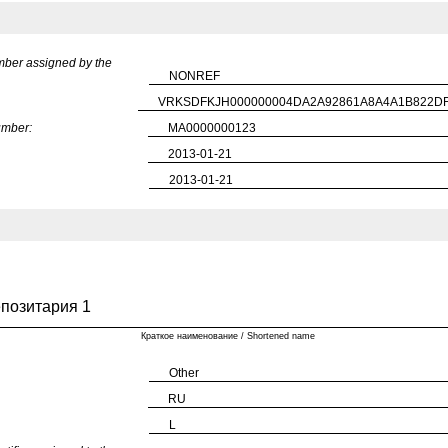
ber assigned by the
NONREF
VRKSDFKJH000000004DA2A92861A8A4A1B822D
umber:
MA0000000123
2013-01-21
2013-01-21
епозитария 1
Краткое наименование / Shortened name
Other
RU
L