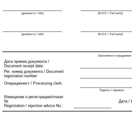
(должность / title)
(Ф.И.О. / Full name)
(должность / title)
(Ф.И.О. / Full name)
Заполняется сотрудником Ре
Дата приема документа /
Document receipt date:
Рег. номер документа / Document
registration number:
Операционист / Processing clerk:
Подпись / signature
Извещение о регистрации/отказе
№
Дата / 
Registration / rejection advice No.: