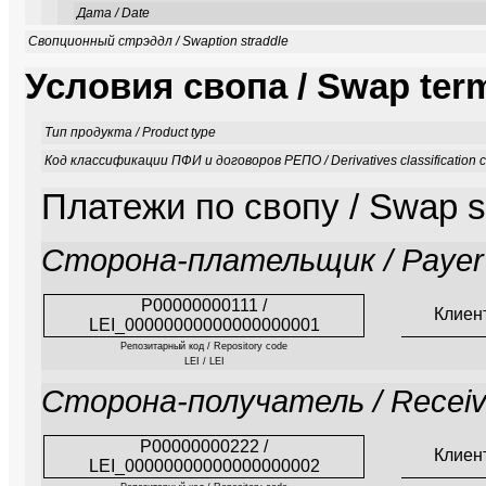
Дата / Date
Свопционный стрэддл / Swaption straddle
Условия свопа / Swap ter
Тип продукта / Product type
Код классификации ПФИ и договоров РЕПО / Derivatives classification 
Платежи по свопу / Swap 
Сторона-плательщик / Payer
P00000000111 /
Клиен
LEI_00000000000000000001
Репозитарный код / Repository code
LEI / LEI
Сторона-получатель / Receiv
P00000000222 /
Клиен
LEI_00000000000000000002