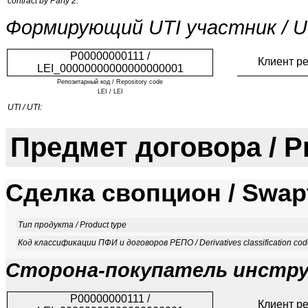
contract by Party 2:
Формирующий UTI участник / UT
P00000000111 /
Клиент р
LEI_00000000000000000001
Репозитарный код / Repository code
LEI / LEI
UTI / UTI:
Предмет договора / P
Сделка свопцион / Swap
Тип продукта / Product type
Код классификации ПФИ и договоров РЕПО / Derivatives classification co
Сторона-покупатель инструм
P00000000111 /
Клиент р