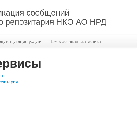
кация сообщений
го репозитария НКО АО НРД
опутствующие услуги
Ежемесячная статистика
ервисы
ет
.
позитария