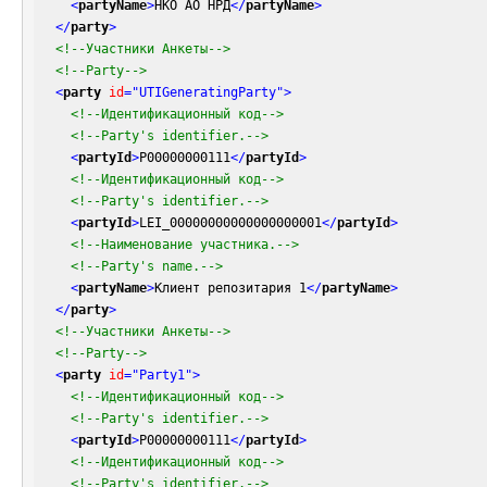
<
partyName
>
НКО АО НРД
</
partyName
>
</
party
>
<!--Участники Анкеты-->
<!--Party-->
<
party
id
=
"UTIGeneratingParty"
>
<!--Идентификационный код-->
<!--Party's identifier.-->
<
partyId
>
P00000000111
</
partyId
>
<!--Идентификационный код-->
<!--Party's identifier.-->
<
partyId
>
LEI_00000000000000000001
</
partyId
>
<!--Наименование участника.-->
<!--Party's name.-->
<
partyName
>
Клиент репозитария 1
</
partyName
>
</
party
>
<!--Участники Анкеты-->
<!--Party-->
<
party
id
=
"Party1"
>
<!--Идентификационный код-->
<!--Party's identifier.-->
<
partyId
>
P00000000111
</
partyId
>
<!--Идентификационный код-->
<!--Party's identifier.-->