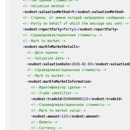
<!--Тип оценки стоимости-->
<!--Valuation method-->
<
nsdext:valuationMethod
>
M
</
nsdext:valuationMethod
>
<!--Сторона, от имени которой направлено сообщение--
<!--Party on behalf of which the message was sent-->
<
nsdext:reportParty
>
Party1
</
nsdext:reportParty
>
<!--Справедливая/оценочная стоимость-->
<!--Mark to market-->
<
nsdext:markToMarketDetails
>
<!--Дата оценки-->
<!--Valuation date-->
<
nsdext:valuationDate
>
2016-02-03
</
nsdext:valuation
<!--Справедливая/оценочная стоимость-->
<!--Mark to market-->
<
nsdext:markToMarketInformation
>
<!--Идентификатор сделки-->
<!--Trade identifier-->
<
nsdext:tradeId
>
DS0000000123
</
nsdext:tradeId
>
<!--Справедливая/оценочная стоимость-->
<!--Mark to market value-->
<
nsdext:amount
>
123
</
nsdext:amount
>
<!--Валюта-->
<!--Currency-->