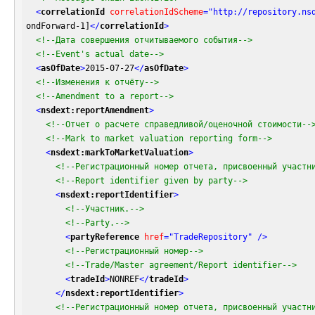
<
correlationId
correlationIdScheme
=
"http://repository.ns
ondForward-1]
</
correlationId
>
<!--Дата совершения отчитываемого события-->
<!--Event's actual date-->
<
asOfDate
>
2015-07-27
</
asOfDate
>
<!--Изменения к отчёту-->
<!--Amendment to a report-->
<
nsdext:reportAmendment
>
<!--Отчет о расчете справедливой/оценочной стоимости--
<!--Mark to market valuation reporting form-->
<
nsdext:markToMarketValuation
>
<!--Регистрационный номер отчета, присвоенный участн
<!--Report identifier given by party-->
<
nsdext:reportIdentifier
>
<!--Участник.-->
<!--Party.-->
<
partyReference
href
=
"TradeRepository"
 />
<!--Регистрационный номер-->
<!--Trade/Master agreement/Report identifier-->
<
tradeId
>
NONREF
</
tradeId
>
</
nsdext:reportIdentifier
>
<!--Регистрационный номер отчета, присвоенный участн