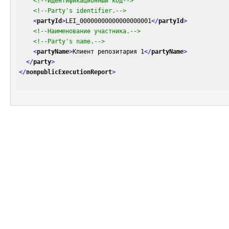
<!--Идентификационный код-->
<!--Party's identifier.-->
<
partyId
>
LEI_00000000000000000001
</
partyId
>
<!--Наименование участника.-->
<!--Party's name.-->
<
partyName
>
Клиент репозитария 1
</
partyName
>
</
party
>
</
nonpublicExecutionReport
>