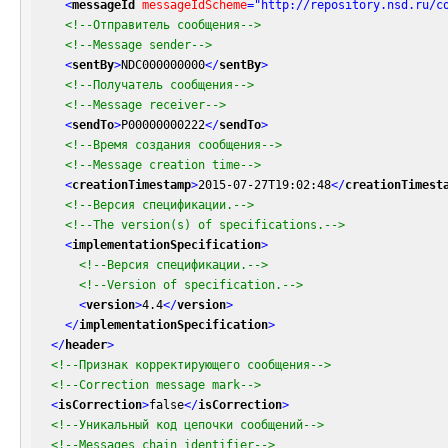
<
messageId
messageIdScheme
=
"http://repository.nsd.ru/c
<!--Отправитель сообщения-->
<!--Message sender-->
<
sentBy
>
NDC000000000
</
sentBy
>
<!--Получатель сообщения-->
<!--Message receiver-->
<
sendTo
>
P00000000222
</
sendTo
>
<!--Время создания сообщения-->
<!--Message creation time-->
<
creationTimestamp
>
2015-07-27T19:02:48
</
creationTimest
<!--Версия спецификации.-->
<!--The version(s) of specifications.-->
<
implementationSpecification
>
<!--Версия спецификации.-->
<!--Version of specification.-->
<
version
>
4.4
</
version
>
</
implementationSpecification
>
</
header
>
<!--Признак корректирующего сообщения-->
<!--Correction message mark-->
<
isCorrection
>
false
</
isCorrection
>
<!--Уникальный код цепочки сообщений-->
<!--Messages chain identifier-->