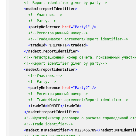
<!--Report identifier given by party-->
<
nsdext:reportIdentifier
>
<!--Участник.-->
<!--Party.-->
<
partyReference
href
=
"Party1"
 />
<!--Регистрационный номер-->
<!--Trade/Master agreement/Report identifier-->
<
tradeId
>
P1REPORT1
</
tradeId
>
</
nsdext:reportIdentifier
>
<!--Регистрационный номер отчета, присвоенный участн
<!--Report identifier given by party-->
<
nsdext:reportIdentifier
>
<!--Участник.-->
<!--Party.-->
<
partyReference
href
=
"Party2"
 />
<!--Регистрационный номер-->
<!--Trade/Master agreement/Report identifier-->
<
tradeId
>
NONREF
</
tradeId
>
</
nsdext:reportIdentifier
>
<!--Идентификатор договора о расчете справедливой ст
<!--Trade identifier-->
<
nsdext:MTMIdentifier
>
MTM123456789
</
nsdext:MTMIdenti