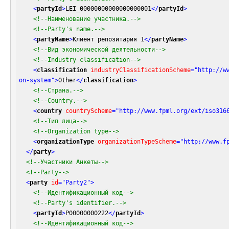
<
partyId
>
LEI_00000000000000000001
</
partyId
>
<!--Наименование участника.-->
<!--Party's name.-->
<
partyName
>
Клиент репозитария 1
</
partyName
>
<!--Вид экономической деятельности-->
<!--Industry classification-->
<
classification
industryClassificationScheme
=
"http://w
on-system"
>
Other
</
classification
>
<!--Страна.-->
<!--Country.-->
<
country
countryScheme
=
"http://www.fpml.org/ext/iso316
<!--Тип лица-->
<!--Organization type-->
<
organizationType
organizationTypeScheme
=
"http://www.f
</
party
>
<!--Участники Анкеты-->
<!--Party-->
<
party
id
=
"Party2"
>
<!--Идентификационный код-->
<!--Party's identifier.-->
<
partyId
>
P00000000222
</
partyId
>
<!--Идентификационный код-->