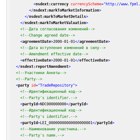
<
nsdext:currency
currencyScheme
=
"http://www.fpml
</
nsdext:markToMarketInformation
>
</
nsdext:markToMarketDetails
>
</
nsdext:markToMarketValuation
>
<!--Дата согласования изменений-->
<!--Change agreed date-->
<
agreementDate
>
2000-01-01
</
agreementDate
>
<!--Дата вступления изменений в силу-->
<!--Amendment effective date-->
<
effectiveDate
>
2000-01-01
</
effectiveDate
>
</
nsdext:reportAmendment
>
<!--Участники Анкеты-->
<!--Party-->
<
party
id
=
"TradeRepository"
>
<!--Идентификационный код-->
<!--Party's identifier.-->
<
partyId
>
NDC000000000
</
partyId
>
<!--Идентификационный код-->
<!--Party's identifier.-->
<
partyId
>
LEI_00000000000000000001
</
partyId
>
<!--Наименование участника.-->
<!--Party's name.-->