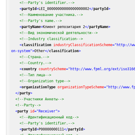
<!--Party's identifier.-->
<
partyId
>
LEI_00000000000000000002
</
partyId
>
<!--Наименование участника.-->
<!--Party's name.-->
<
partyName
>
Клиент репозитария 2
</
partyName
>
<!--Вид экономической деятельности-->
<!--Industry classification-->
<
classification
industryClassificationScheme
=
"http://w
on-system"
>
Other
</
classification
>
<!--Страна.-->
<!--Country.-->
<
country
countryScheme
=
"http://www.fpml.org/ext/iso316
<!--Тип лица-->
<!--Organization type-->
<
organizationType
organizationTypeScheme
=
"http://www.f
</
party
>
<!--Участники Анкеты-->
<!--Party-->
<
party
id
=
"Receiver"
>
<!--Идентификационный код-->
<!--Party's identifier.-->
<
partyId
>
P00000000111
</
partyId
>