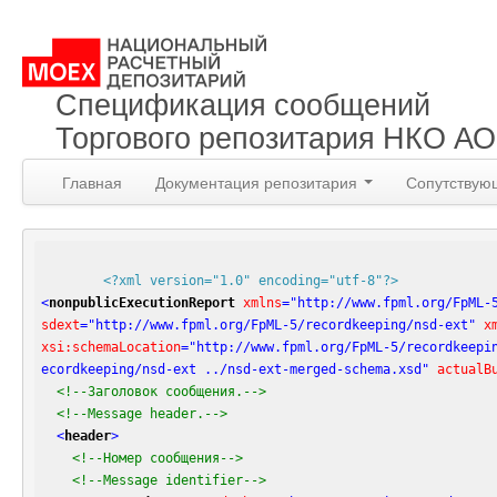
Спецификация сообщений
Торгового репозитария НКО А
Главная
Документация репозитария
Сопутствую
<?xml version="1.0" encoding="utf-8"?>
<
nonpublicExecutionReport
xmlns
=
"http://www.fpml.org/FpML-
sdext
=
"http://www.fpml.org/FpML-5/recordkeeping/nsd-ext"
x
xsi:schemaLocation
=
"http://www.fpml.org/FpML-5/recordkeepi
ecordkeeping/nsd-ext ../nsd-ext-merged-schema.xsd"
actualB
<!--Заголовок сообщения.-->
<!--Message header.-->
<
header
>
<!--Номер сообщения-->
<!--Message identifier-->